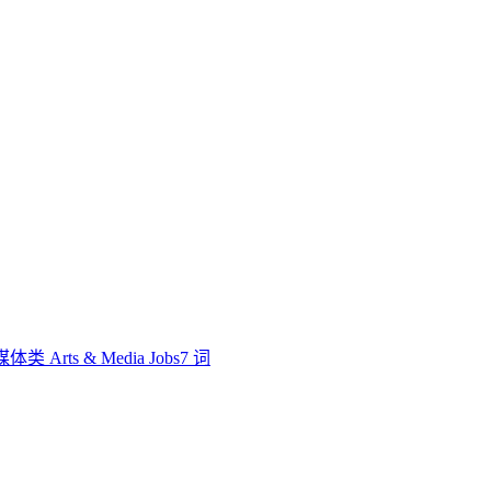
体类 Arts & Media Jobs
7 词