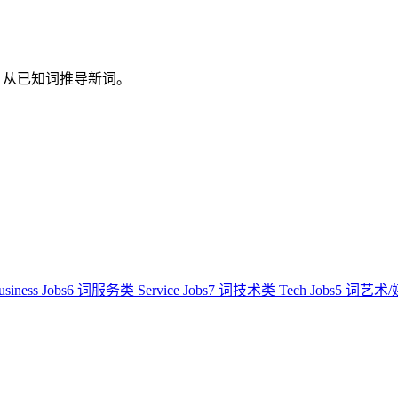
是电工，从已知词推导新词。
ness Jobs
6 词
服务类 Service Jobs
7 词
技术类 Tech Jobs
5 词
艺术/媒