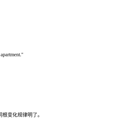
 apartment."
师，词根变化规律明了。