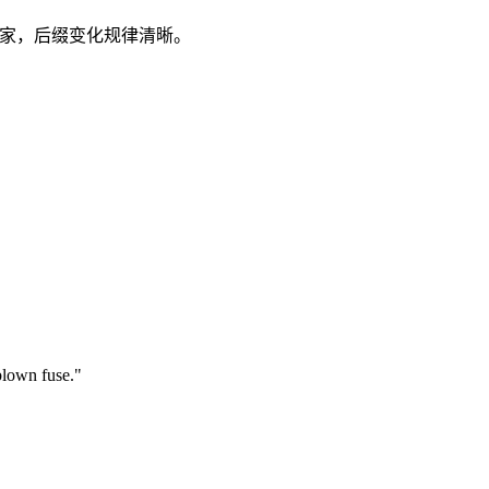
就是科学家，后缀变化规律清晰。
blown fuse."