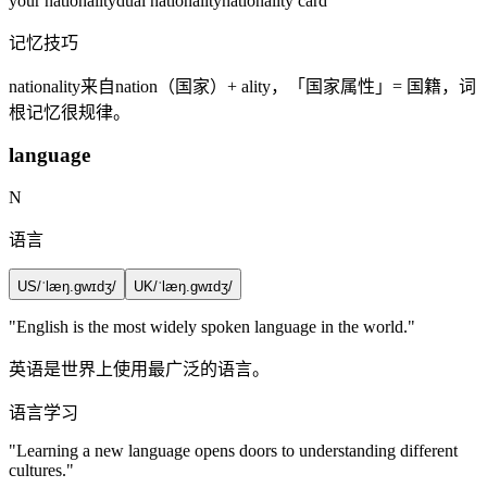
your nationality
dual nationality
nationality card
记忆技巧
nationality来自nation（国家）+ ality，「国家属性」= 国籍，词
根记忆很规律。
language
N
语言
US
/ˈlæŋ.ɡwɪdʒ/
UK
/ˈlæŋ.ɡwɪdʒ/
"English is the most widely spoken
language
in the world."
英语是世界上使用最广泛的语言。
语言学习
"Learning a new
language
opens doors to understanding different
cultures."