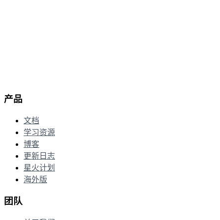
桌面宠物 + 课程包整理来啦
1.15.0
2026年4月19日
邀请好友 + 笔记功能 + 复习全面升级
产品
文档
学习资源
博客
更新日志
星火计划
海外版
团队