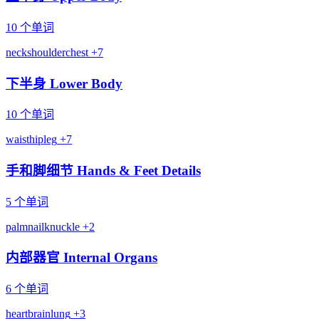
10 个单词
neck
shoulder
chest
+7
下半身 Lower Body
10 个单词
waist
hip
leg
+7
手和脚细节 Hands & Feet Details
5 个单词
palm
nail
knuckle
+2
内部器官 Internal Organs
6 个单词
heart
brain
lung
+3