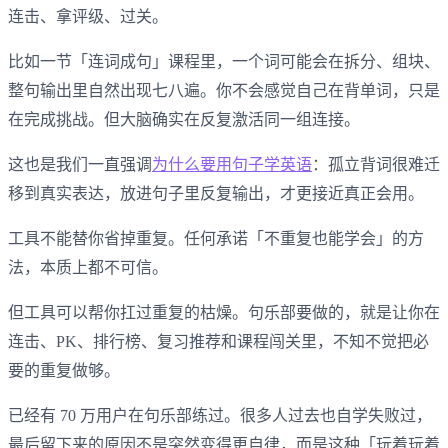
连击、拿评级、过关。
比如一节「连词成句」课程里，一个词可能会在拆分、组块、
整句输出里自然出现七八遍。你不会感觉自己在背单词，只是
在完成挑战。但大脑确实在反复激活同一组连接。
这也是我们一直强调
为什么要用句子学英语
：孤立背词很难迁
移到真实表达，放进句子里反复输出，才更接近真正会用。
工具不能替你省掉重复。任何承诺「不重复也能学会」的方
法，本质上都不可信。
但工具可以帮你扛过重复的枯燥。句乐部要做的，就是让你在
连击、PK、排行榜、复习推荐和课程闯关里，不知不觉把必
要的重复做够。
已经有 70 万用户在句乐部练过。很多人过去也自学失败过，
最后留下来的原因不是突然变得更自律，而是这种「玩着玩着