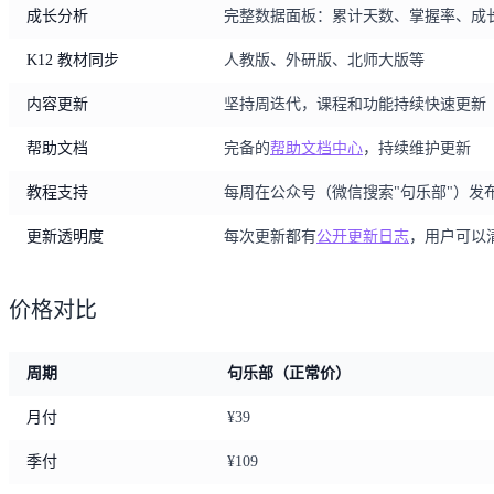
成长分析
完整数据面板：累计天数、掌握率、成
K12 教材同步
人教版、外研版、北师大版等
内容更新
坚持周迭代，课程和功能持续快速更新
帮助文档
完备的
帮助文档中心
，持续维护更新
教程支持
每周在公众号（微信搜索"句乐部"）发
更新透明度
每次更新都有
公开更新日志
，用户可以
价格对比
周期
句乐部（正常价）
月付
¥39
季付
¥109