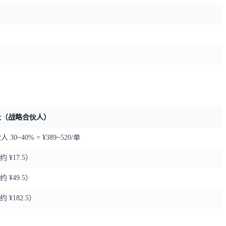
社（战略合伙人）
 30~40% = ¥389~520/单
约 ¥17.5）
约 ¥49.5）
约 ¥182.5）