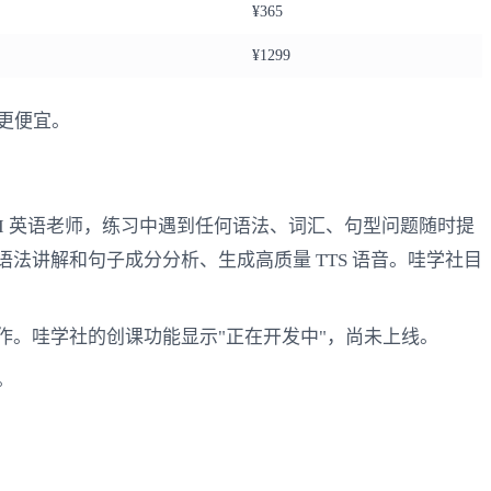
¥365
¥1299
更便宜。
有 AI 英语老师，练习中遇到任何语法、词汇、句型问题随时提
法讲解和句子成分分析、生成高质量 TTS 语音。哇学社目
作。哇学社的创课功能显示"正在开发中"，尚未上线。
。