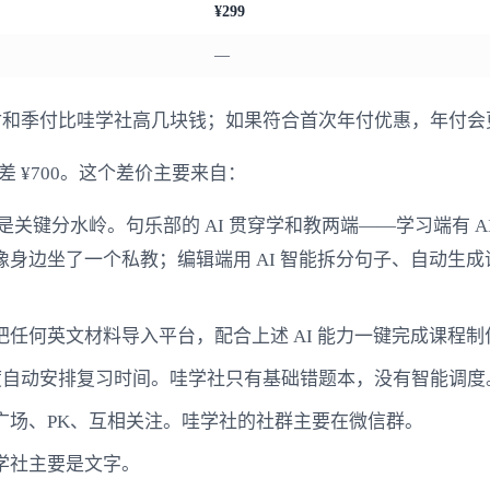
¥299
—
付和季付比哇学社高几块钱；如果符合首次年付优惠，年付会
，差 ¥700。这个差价主要来自：
 能力是关键分水岭。句乐部的 AI 贯穿学和教两端——学习端
边坐了一个私教；编辑端用 AI 智能拆分句子、自动生成语
任何英文材料导入平台，配合上述 AI 能力一键完成课程制
度自动安排复习时间。哇学社只有基础错题本，没有智能调度
广场、PK、互相关注。哇学社的社群主要在微信群。
学社主要是文字。