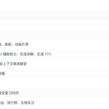
思托福、美剧、动画片等
 辅助拆分、生成讲解、生成 TTS
当前上下文精准解答
观看
算最佳复习时间
对战、排行榜、互相关注